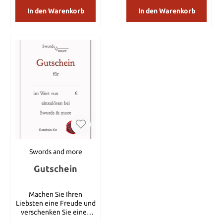
Kohlenstoffstahl
die Zahlung eingetroffen
ist, wird dieser Gutschein
In den Warenkorb
In den Warenkorb
versandt und gleichzeitig
aktiviert. Sie erhalten
dann die Email mit einem
Gutscheincode und
können diesen Gutschein
sofort einlösen. Viel Spaß
und tolle Geschenke
wünscht Ihnen Ihr Swords
and more Team
Swords and more
Gutschein
Machen Sie Ihren
Liebsten eine Freude und
verschenken Sie einen
Gutschein von Swords