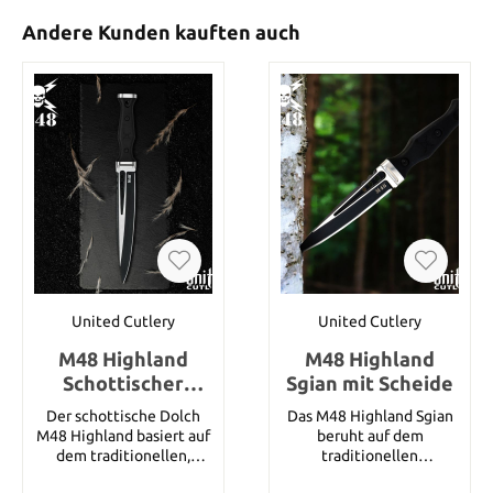
Andere Kunden kauften auch
United Cutlery
United Cutlery
M48 Highland
M48 Highland
Schottischer
Sgian mit Scheide
Dolch mit Scheide
Der schottische Dolch
Das M48 Highland Sgian
M48 Highland basiert auf
beruht auf dem
dem traditionellen,
traditionellen
schottischen Langdolch
schottischen Dolch, aber