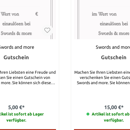
Swords and more
Swords and mor
Gutschein
Gutschein
hren Liebsten eine Freude und
Machen Sie Ihren Liebsten ei
en Sie einen Gutschein von
verschenken Sie einen Gut
nen sich diesen
Swords and more. Sie können sich diesen
der a) als Geschenk-
Gutschein entweder a) als Geschenk-
 Hause schicken lassen oder
Urkunde nach Hause schicken las
eiterversenden. Sobald die
b) per e-mail weiterversenden. Sobald d
ingetroffen ist, wird dieser
Zahlung eingetroffen ist, w
5,00 €*
15,00 €*
n versandt und gleichzeitig
Gutschein versandt und gle
Sie erhalten dann die Email mit
ikel ist sofort ab Lager
aktiviert. Sie erhalten dann d
Artikel ist sofort a
cheincode und können diesen
einem Gutscheincode und kö
verfügbar.
verfügbar.
 einlösen. Viel Spaß und
Gutschein sofort einlösen. Viel Spaß und
 wünscht Ihnen Ihr Swords
tolle Geschenke wünscht Ihnen Ihr Swo