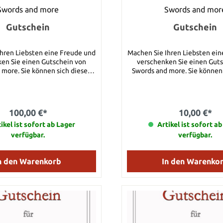
Swords and more
Swords and mor
Gutschein
Gutschein
hren Liebsten eine Freude und
Machen Sie Ihren Liebsten ei
en Sie einen Gutschein von
verschenken Sie einen Gut
nen sich diesen
Swords and more. Sie können sich diesen
der a) als Geschenk-
Gutschein entweder a) als Geschenk-
 Hause schicken lassen oder
Urkunde nach Hause schicken las
eiterversenden. Sobald die
b) per e-mail weiterversenden. Sobald d
ingetroffen ist, wird dieser
Zahlung eingetroffen ist, w
100,00 €*
10,00 €*
n versandt und gleichzeitig
Gutschein versandt und gle
Sie erhalten dann die Email mit
ikel ist sofort ab Lager
aktiviert. Sie erhalten dann d
Artikel ist sofort a
cheincode und können diesen
einem Gutscheincode und kö
verfügbar.
verfügbar.
 einlösen. Viel Spaß und
Gutschein sofort einlösen. Viel Spaß und
 wünscht Ihnen Ihr Swords
tolle Geschenke wünscht Ihnen Ihr Swo
and more Team
and more Team
n den Warenkorb
In den Warenko