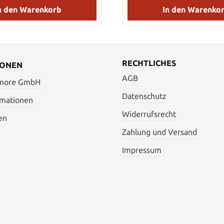
and more Team
and more Team
n den Warenkorb
In den Warenko
RECHTLICHES
IONEN
AGB
 more GmbH
Datenschutz
rmationen
Widerrufsrecht
en
Zahlung und Versand
Impressum