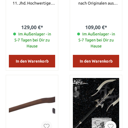
11. Jhd. Hochwertige,
nach Originalen aus
historische
Skandinavien ,8.Jhdt. Das
Reproduktionnur zur
Axtblatt ist aus einem
Dekoration, wird in zwei
Zink-Aluminiumguß
Teilen geliefert Gewicht:
hergestellt und reich
129,00 €*
109,00 €*
2 kg Länge: 2 m
verziert. Der Axtstiel ist
Im Außenlager - in
aus Holz gefertigt. Maße:
Im Außenlager - in
Gesamtlänge: 87cm
5-7 Tagen bei Dir zu
5-7 Tagen bei Dir zu
Hause
Hause
In den Warenkorb
In den Warenkorb