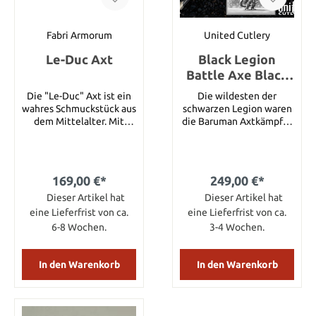
Fabri Armorum
United Cutlery
Le-Duc Axt
Black Legion
Battle Axe Black
Edition
Die "Le-Duc" Axt ist ein
Die wildesten der
wahres Schmuckstück aus
schwarzen Legion waren
dem Mittelalter. Mit
die Baruman Axtkämpfer
ihrem Gewicht von 1,6 kg
von Lokonia. Sie waren
und den Abmessungen
die Leibgarde zum Schutz
von 100 cm ist sie nicht
des dunklen Herrschers.
nur eine imposante
Sie waren schwer
169,00 €*
249,00 €*
Erscheinung, sondern
gepanzert mit Platten
auch äußerst handlich
Dieser Artikel hat
am ganzen Körper und sie
Dieser Artikel hat
und leicht zu führen. Sie
führten 2 Äxte mit
eine Lieferfrist von ca.
eine Lieferfrist von ca.
ist die perfekte Wahl für
tödlicher Genauigkeit.
6-8 Wochen.
3-4 Wochen.
alle, die sich für die
Gesamtlänge 89 cm
Geschichte und die
Klinge je 38 cm Material
Kunstfertigkeit
420er Edelstahl
In den Warenkorb
In den Warenkorb
vergangener Zeiten
begeistern. Ob als
Requisite für
Reenactment-Events