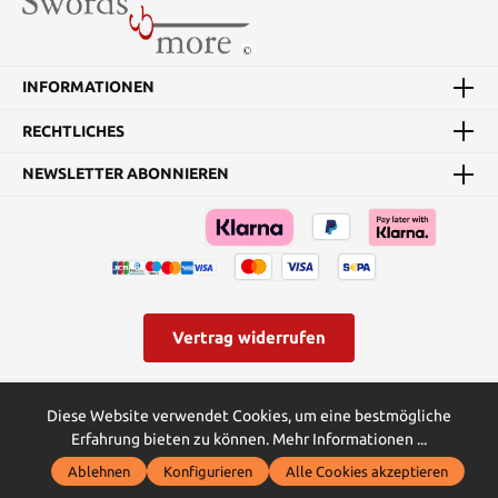
Stichwaffe noch
ungeeigneter - aber eine
umso bessere Hiebwaffe,
welche vor allem vom
INFORMATIONEN
Pferd aus höchst effektiv
war. Die Griffteile
RECHTLICHES
bestehen aus Messing.
Gesamtlänge 110 cm
NEWSLETTER ABONNIEREN
Vertrag widerrufen
* Alle Preise inkl. gesetzl. Mehrwertsteuer zzgl.
Versandkosten
und
Diese Website verwendet Cookies, um eine bestmögliche
ggf. Nachnahmegebühren, wenn nicht anders angegeben.
Erfahrung bieten zu können.
Mehr Informationen ...
© Swords and more | Powered by Butterflies IT - die
Ablehnen
Konfigurieren
Alle Cookies akzeptieren
Softwareentwickler