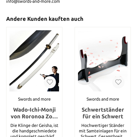
info@swords-and-more.com
Andere Kunden kauften auch
Swords and more
Swords and more
Wado-Ichi-Monji
Schwertständer
von Roronoa Zoro
für ein Schwert
Katana -
Die Klinge der Geisha, ist
Hochwertiger Ständer
Handgeschmiedet
die handgeschmiedete
mit Samteinlagen für ein
und komplett geschärfte
Schwert. Gesamtbreite