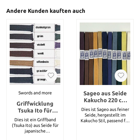
Andere Kunden kauften auch
Sageo aus Seide
Swords and more
Kakucho 220 cm
Griffwicklung
für Langschwert
Dies ist Sageo aus feiner
Tsuka Ito für
Seide, hergestellt im
Wakizashi 8 mm
Dies ist ein Griffband
Kakucho Stil, passend für
Seide (1 Meter)
(Tsuka Ito) aus Seide für
ein Langschwert. Länge
japanische
220 cm. Sie können unter
handgeschmiedete
den folgenden Farben