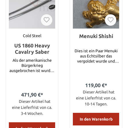
Menuki Shishi
Cold Steel
US 1860 Heavy
Dies ist ein Paar Menuki
Cavalry Saber
aus Echtsilber das
Als der amerikanische
vergoldet wurde und
Bürgerkrieg
einen Löwen zeigt. Größe
ausgebrochen ist wurden
: 29 x 20 mm
2 Arten von Säbeln
ausgegeben : Leicht und
119,00 €*
Schwer. Die schwere
Version war es die es
Dieser Artikel hat
471,90 €*
auch wert war zu
eine Lieferfrist von ca.
besitzen, denn die 92 cm
Dieser Artikel hat
10-14 Tagen.
lange Klinge war vielen
eine Lieferfrist von ca.
Säbeln gegenüber im
3-4 Wochen.
Punkt Reichweite
In den Warenkorb
überlegen. Außerdem
war der Säbel so scharf