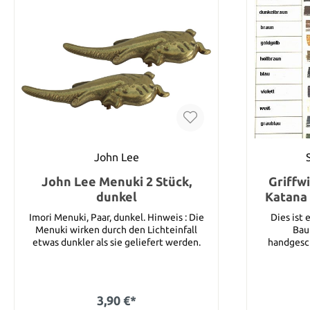
John Lee
John Lee Menuki 2 Stück,
Griffw
dunkel
Katana
Imori Menuki, Paar, dunkel. Hinweis : Die
Dies ist 
Menuki wirken durch den Lichteinfall
Bau
etwas dunkler als sie geliefert werden.
handgeschm
breites Ban
Katanas. Sie können unter den folgenden
Farben auswählen : Schwa
braun, gold
3,90 €*
weiß, graublau und 