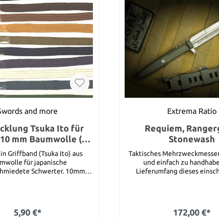
Swords and more
Extrema Ratio
icklung Tsuka Ito für
Requiem, Ranger
 10 mm Baumwolle (1
Stonewash
Meter)
ein Griffband (Tsuka Ito) aus
Taktisches Mehrzweckmesser,
mwolle für japanische
und einfach zu handhab
iedete Schwerter. 10mm
Lieferumfang dieses einsc
d ist in Regel ausreichend für
Stilettomessers mit einfache
gehört eine Aspis-Scheide au
rz, dunkelbraun,
von Extrema Ratio speziell a
gelb, hellbraun, blau, violett,
wurde, so dass das Messer d
5,90 €*
172,00 €*
grün. Bitte wählen Sie
Mehrstellungsclips schnell g