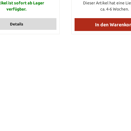
ie Farbe aus die Sie haben
ikel ist sofort ab Lager
M.O.L.L.E.-System befestigt 
Dieser Artikel hat eine Lie
eser Artikel steht für 1 Meter
TECHNISCHE DATEN Gewich
verfügbar.
ca. 4-6 Wochen.
u dem angegebenen Preis. Die
Gewicht oz.: 3.03 Klingenlän
ge Ihrer Bestellung legen Sie
Klingenlänge (in): 4.64 Gesam
 Anzahl dieses Artikels fest.
238 Gesamtlänge (in): 9.37 K
Details
In den Warenko
 also diesen Artikel 7 mal in
(mm): 4 Klingendicke (in
orb, so erhalten Sie von uns 7
Klingenmaterial: BöHLER 
Ito. Selbstverständlich werden
(58HR) Klingenfinish: S
uka Ito in einem Stück an Sie
Hauptschliff: FLACH Griff
versenden.
FORPRENE