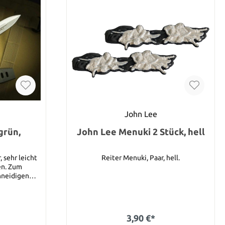
John Lee
grün,
John Lee Menuki 2 Stück, hell
 sehr leicht
Reiter Menuki, Paar, hell.
en. Zum
hneidigen
m Handschutz
s Nylon, die
usgearbeitet
ank zweier
3,90 €*
ezogen und im