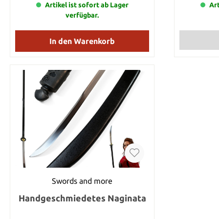
Artikel ist sofort ab Lager
zuerst d
Art
möchten. Di
verfügbar.
Tsuka Ito z
gesamte Län
durch die
In den Warenkorb
Nehmen Sie
Ihren Warenk
Meter Tsuka 
wir die Ts
Swords and more
Handgeschmiedetes Naginata