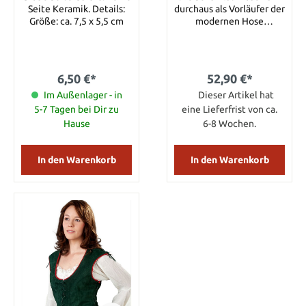
Seite Keramik. Details:
durchaus als Vorläufer der
Größe: ca. 7,5 x 5,5 cm
modernen Hose
bezeichnet werden.
Diese Umsetzung einer
Hose aus dem 15.
Jahrhundert wird von Get
6,50 €*
52,90 €*
Dressed for Battle
Im Außenlager - in
komplett mit dem
Dieser Artikel hat
dazugehörenden
5-7 Tagen bei Dir zu
eine Lieferfrist von ca.
Schamlatz geliefert. Der
Hause
6-8 Wochen.
Oberstoff besteht aus
Wolle (85%
Mindestgehalt) und das
In den Warenkorb
In den Warenkorb
Futter aus 100% Leinen.
Größe Länge S 96,25 cm
M 98,75 cm L 101,25 cm
XL 103,75 cm XXL 106,25
cm