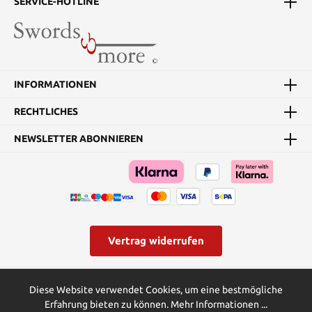
SERVICE-HOTLINE
Wildleder Lieferumfang
Wildleder Mieder
einteilig ohne sonstige
Kostümteile und
Accessoires Klicken Sie
hier für die
INFORMATIONEN
Größentabellen zu
unseren Kleider- und
RECHTLICHES
Hutgrößen.
NEWSLETTER ABONNIEREN
Vertrag widerrufen
* Alle Preise inkl. gesetzl. Mehrwertsteuer zzgl.
Versandkosten
und
Diese Website verwendet Cookies, um eine bestmögliche
ggf. Nachnahmegebühren, wenn nicht anders angegeben.
Erfahrung bieten zu können.
Mehr Informationen ...