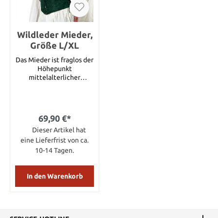
Wildleder Mieder,
Größe L/XL
Das Mieder ist fraglos der
Höhepunkt
mittelalterlicher
Kleidungsstücke. Dieses
Modell aus weichem
Wildleder schmiegt sich
an den weiblichen Körper
69,90 €*
und betont seine
Dieser Artikel hat
Formen. Mit
Schnürungen an Front
eine Lieferfrist von ca.
und Schultern lässt es
10-14 Tagen.
sich individuell anpassen
und vielfältig
kombinieren. Ein
In den Warenkorb
schmaler, weinroter Saum
ziert Dekolletee und
Armausschnitte dieses
hübschen, dunkelgrünen
Mieders. Material Echtes