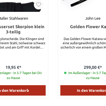
Haller Stahlwaren
John Lee
erset Skorpion klein
Golden Flower K
3-teilig
 Nylonscheide. Die Klingen sind
Das Golden Flower Katana v
freiem Stahl, teilweise schwarz
eine außergewöhnlich schöne
tet und am Griff mit Kordel
sicherlich von einem großen M
Jahrhundert gefertigt wurde. 
ge: ca. 8 cm Klingenmaterial:
Arbeiten im Gegensatz 
eier Stahl Griffmaterial: mit
Klingenschmieden nicht signi
mwickelt Gewicht: ca. 65 g
die Schöpfer namentlich nicht
19,95 €*
299,00 €*
Tsuba wurde aufwendig mit
nlager - in 5-7 Tagen bei Dir
Kirschblüten (Sakura) deko
Im Außenlager - in 5-7 Ta
Kirschblüte ist eins der wi
zu Hause
zu Hause
Symbole der japanischen Kultu
für Schönheit, Aufbruc
Vergänglichkeit. Das Katana hat eine
n den Warenkorb
In den Warenko
handgeschmiedete Klin
Kohlenstoffstahl mit feiner 
die in traditioneller Art geh