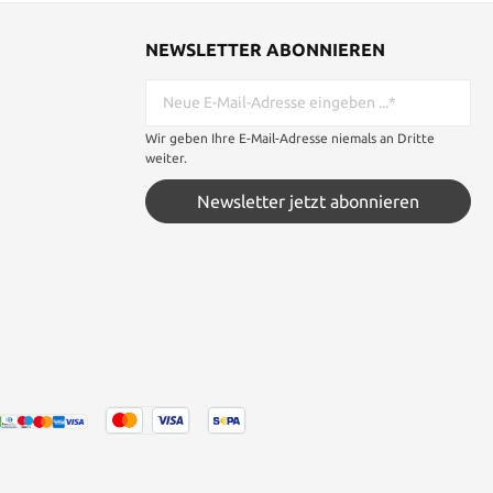
noch 12 Mal
00 Lagen und
underschöne
NEWSLETTER ABONNIEREN
verringerung
fene Klinge
ersehen. Der
de mit echter
Wir geben Ihre E-Mail-Adresse niemals an Dritte
verfügt über
weiter.
g (Tsuka-Ito)
e und wurde
Newsletter jetzt abonnieren
Schwertangel
und mit zwei
aus Holz
en (Habaki)
angschwert
 gefertigt.
 Lieferumfang
wert in einer
hwertigen
Angaben sind
ide: 104 cm
18-20 mm
ne Scheide: