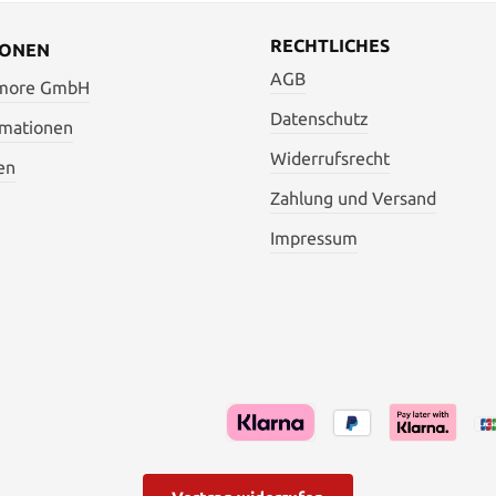
Zusätzlich wurde die Klinge 
gefaltet. Das ergibt zirka 80
RECHTLICHES
verleiht dem Schwert eine w
IONEN
Damststruktur. Zur Gewichts
AGB
wurde die scharf ausgeschlif
 more GmbH
mit einer Bo-Hi (Blutrinne) v
Datenschutz
Griff (Tsuka)ist aus Holz, wur
rmationen
Fischhaut (Same) belegt und 
Widerrufsrecht
zwei Menukis. Die Griffwicklun
en
ist aus schwarzer Baumwoll
Zahlung und Versand
traditionell angebracht. Die 
ist besonders lang gehalten 
Impressum
Bambusstiften (Mekugi) im Griff befestigt.
Die Scheide (Saya) wurde 
gefertigt, die Klingenzwing
sind aus Messing. Dieses L
wurde nach Museumsvorlagen
Ein Echtheitszertifikat ist im
enthalten. Sie erhalten Ihr Sch
Stoffhülle und einer hoc
Sammler-Holzkassette. Alle 
Zirkamaße. Details: Klingenlänge bis Tsuba:
74 cm Gesamtlänge ohne Sche
Klingenbiegung (Sori): 
Grifflänge: 30 cm Gewicht oh