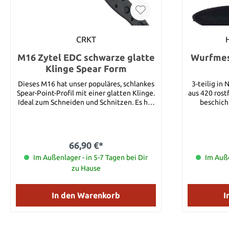
CRKT
M16 Zytel EDC schwarze glatte
Wurfmess
Klinge Spear Form
Dieses M16 hat unser populäres, schlankes
3-teilig in
Spear-Point-Profil mit einer glatten Klinge.
aus 420 rost
Ideal zum Schneiden und Schnitzen. Es hat
beschich
texturierte Zytel-Griffschalen und einen
umwickelt. Details: Gesamtlänge: ca. 16 cm
420J2 Edelstahl-Liner-InterFrame. Auch die
Klingenlän
Zytel Back-Spacer und die Torx-
420 Rostfr
Befestigungen tragen zum rigiden Resultat
Kordel u
66,90 €*
bei. Zytel ist ein Glasfaser-Nylon, welches
für Robustheit und Resistenz gegen
Im Außenlager - in 5-7 Tagen bei Dir
Im Auße
Lösungsmittel sorgt. Teflon-Lager am
zu Hause
Klingengelenk sowie eine justierbare
Gelenkverschraubung ermöglichen
perfekte Handhabung. Die Klinge besteht
In den Warenkorb
I
aus rostfreiem AUS 4 Hartstahl. Daher
ergibt sich die ideale Kombination aus
Stärke und Langlebigkeit der Schneide. Sie