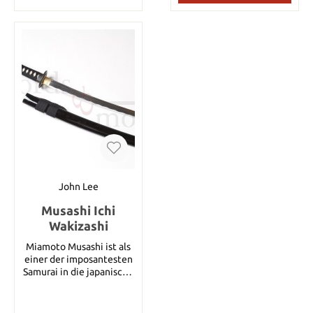
Lieferumfang enthalten.
original John Lee
gelesen und wie sie ihre
Schwert liegt ein Siegel
riesigen, gegabelten
sowie ein Zertifikat bei.
Werkzeuge benutzen, um
Grifflänge 14,5 cm
Großkatzen zu fangen
Klingenlänge 27 cm
und zu töten. Er hatte
Gesamtlänge (ohne
auch das Vergnügen, mit
Scheide) 42 cm Gewicht
chinesischen
(ohne Scheide) 465 g
Kampfkünstlern zu
sprechen (und zu
trainieren), wie dieses
Werkzeug zu einer
Kriegswaffe modifiziert
und als hervorragendes
Kampfgerät eingesetzt
wurde. Nach 20 Jahren
John Lee
hat Lynn endlich seine
Musashi Ichi
eigene Version der
Tigergabel dem
Wakizashi
modernen Publikum
Miamoto Musashi ist als
zugänglich gemacht.
einer der imposantesten
Unsere Interpretation
Samurai in die japanische
dieser Kampfkunstwaffe
Geschichte eingegangen
besitzt eine verlängerte
und lebte von 1584 bis
Mittelspitze, um das
1645. Er wird als bester
Stoßpotential zu