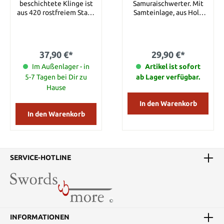
beschichtete Klinge ist
Samuraischwerter. Mit
aus 420 rostfreiem Stahl.
Samteinlage, aus Holz
Die Nylonscheide ist mit
und hochglanz lackiert.
einem Rückentragegurt
Details: Breite: ca. 40 cm
versehen. Details:
Höhe: ca. 26 cm Material:
Gesamtlänge: ca. 100 cm
Holz
37,90 €*
29,90 €*
Klingenlänge: ca. 73 cm
Klingenmaterial: 420
Im Außenlager - in
Artikel ist sofort
Rostfreier Stahl
5-7 Tagen bei Dir zu
ab Lager verfügbar.
Hause
In den Warenkorb
In den Warenkorb
SERVICE-HOTLINE
INFORMATIONEN