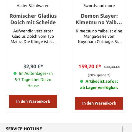
Haller Stahlwaren
Swords and more
Römischer Gladius
Demon Slayer:
Dolch mit Scheide
Kimetsu no Yaiba -
Shinazugawa
Aufwendig verzierter
Kimetsu no Yaiba ist eine
Sanemi Schwert -
Gladius Dolch vom Typ
Manga-Serie von
handgeschmiedet
Mainz. Die Klinge ist aus
Koyoharu Gotouge. Sie
rostfreiem 420 Stahl.
erscheint seit 2016 in
und gefaltet, Set
Griff und Scheide sind aus
Japan und wurde als
Kunststoff im
Anime-Fernsehserie
Holzdesign. Klingenlänge
adaptiert, der auch als
32,90 €*
159,20 €*
199,00 €*
28 cm Gesamtlänge 43
Demon Slayer: Kimetsu
Im Außenlager - in
cm
no Yaiba bekannt
(20% gespart)
wurde.Sanemi
5-7 Tagen bei Dir zu
Artikel ist sofort
Shinazugawa ist ein
Hause
ab Lager verfügbar.
Dämonentöter und der
Wind Hashira des
Dämonentöterkorps. Er
In den Warenkorb
In den Warenkorb
ist auch der ältere Bruder
von Genya
Shinazugawa.Das
Dämonentöterkorps ist
eine Organisation, die
SERVICE-HOTLINE
seit der Antike existiert