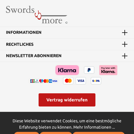
und ihre Existenz dem
Schutz der Menschheit
vor Dämonen widmet.
Details: Gesamtlänge:
103cm Klingenlänge:
71cm Saya Länge: 74cm
INFORMATIONEN
Grifflänge: 28cm
Klingenbreite: 2,8 cm
RECHTLICHES
Klingenmaterial:
Kohlenstoffstahl, Muster
NEWSLETTER ABONNIEREN
Griffmaterial: Holz mit
Schnur umwickelt Saya-
Material: Hartholz mit
tiefviolettem Kunstleder
umwickelt Ito und Seago:
Weiß Habaki & Seppa:
Zinklegierung Gewicht:
1,2 kg Dies ist das
Vertrag widerrufen
handgeschmiedete und
gefaltete Schwert, das
eine scharfe Klinge
* Alle Preise inkl. gesetzl. Mehrwertsteuer zzgl.
Versandkosten
und
besitzt. Inklusive
Diese Website verwendet Cookies, um eine bestmögliche
ggf. Nachnahmegebühren, wenn nicht anders angegeben.
hochwertigen
Erfahrung bieten zu können.
Mehr Informationen ...
Schwertständer und
© Swords and more | Powered by Butterflies IT - die