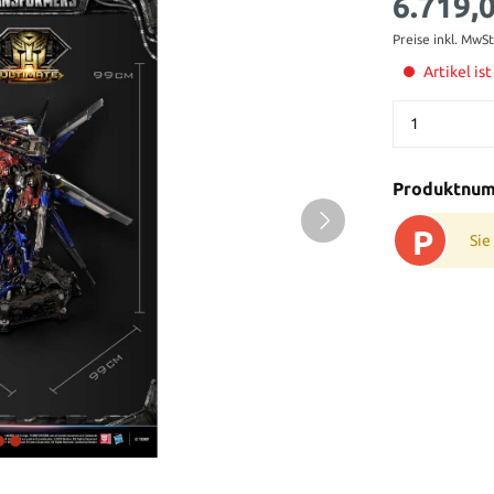
6.719,
Preise inkl. MwS
Artikel is
Produktnu
P
Sie