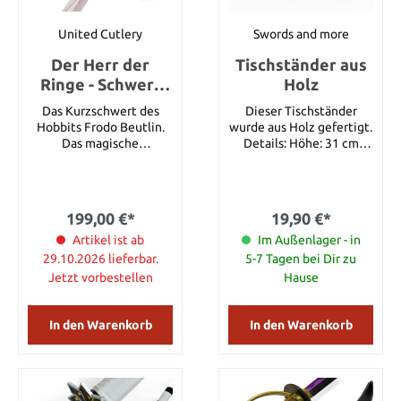
United Cutlery
Swords and more
Der Herr der
Tischständer aus
Ringe - Schwert
Holz
Stich mit
Das Kurzschwert des
Dieser Tischständer
Wandschild von
Hobbits Frodo Beutlin.
wurde aus Holz gefertigt.
Frodo Beutlin
Das magische
Details: Höhe: 31 cm
Kurzschwert stammt aus
Breite: 32,5 cm Tiefe: 14
der sagenumwobenen
cm
Stadt Gondolin. Frodos
Onkel Bilbo fand das
199,00 €*
19,90 €*
Schwert während einer
Reise in den Trollhöhlen
Artikel ist ab
Im Außenlager - in
in Rhudaur. Es rettete
29.10.2026 lieferbar.
5-7 Tagen bei Dir zu
ihm im Düsterwald im
Jetzt vorbestellen
Hause
Kampf gegen die
Riesenspinnen das Leben.
Achzig Jahre später
In den Warenkorb
In den Warenkorb
vererbte Bilbo das
Kurzschwert seinem
Neffen Frodo. Die Klinge
des Schwertes schimmert
blau wenn sich Orks in