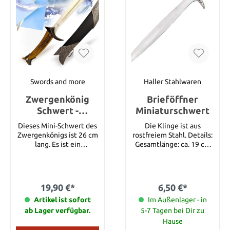
and more Team
Swords and more
Haller Stahlwaren
Zwergenkönig
Brieföffner
Schwert -
Miniaturschwert
Brieföffnerversio
Dieses Mini-Schwert des
Die Klinge ist aus
n
Zwergenkönigs ist 26 cm
rostfreiem Stahl. Details:
lang. Es ist ein
Gesamtlänge: ca. 19 cm
wunderschön gefertigtes
Klingenmaterial:
Stück in einer ebenso gut
Rostfreier Stahl
gefertigten und perfekt
sitzenden Scheide. Mini
19,90 €*
6,50 €*
Goblins sollten sich vor
dem Inhaber dieses
Artikel ist sofort
Im Außenlager - in
Stückes hüten !! Details:
ab Lager verfügbar.
5-7 Tagen bei Dir zu
Klingenmaterial: 440
Hause
Edelstahl Griff: Metall /