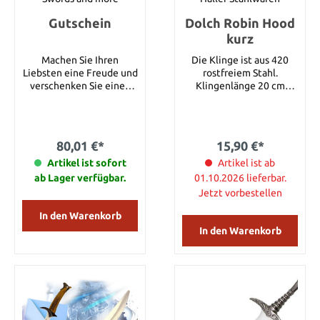
Gutschein
Dolch Robin Hood
kurz
Machen Sie Ihren
Die Klinge ist aus 420
Liebsten eine Freude und
rostfreiem Stahl.
verschenken Sie einen
Klingenlänge 20 cm
Gutschein von Swords
Gesamtlänge 30 cm
and more. Sie können sich
Gesamtlänge mit Scheide
diesen Gutschein
35 cm
entweder a) als
80,01 €*
15,90 €*
Geschenk-Urkunde nach
Hause schicken lassen
Artikel ist sofort
Artikel ist ab
oder b) per e-mail
ab Lager verfügbar.
01.10.2026 lieferbar.
weiterversenden. Sobald
Jetzt vorbestellen
die Zahlung eingetroffen
ist, wird dieser Gutschein
In den Warenkorb
versandt und gleichzeitig
In den Warenkorb
aktiviert. Sie erhalten
dann die Email mit einem
Gutscheincode und
können diesen Gutschein
sofort einlösen. Viel Spaß
und tolle Geschenke
wünscht Ihnen Ihr Swords