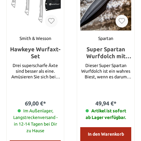
Klingenlänge: 8,57 cm
Klingenstärke: 0,48 cm
Scheide: Schwarzes Nylon
Gewicht eines Messers ca
150g
Smith & Wesson
Spartan
Hawkeye Wurfaxt-
Super Spartan
Set
Wurfdolch mit
Nylonscheide
Drei superscharfe Äxte
Dieser Super Spartan
sind besser als eine.
Wurfdolch ist ein wahres
Amüsieren Sie sich beim
Biest, wenn es darum
Axtwerfen mit
geht, Messer zu werfen -
eingebautem
genau wie die
Flaschenöffner und einer
furchterregenden, alten
hochwertigen
Krieger, von denen er
69,00 €*
49,94 €*
Stahlkonstruktion. Mit
inspiriert wurde. Es hat
dem perfekt
Im Außenlager,
eine solide, einteilige
Artikel ist sofort
ausbalancierten Rahmen
Edelstahlkonstruktion
Langstreckenversand -
ab Lager verfügbar.
und geschärften
mit einer schwarzen,
in 12-14 Tagen bei Dir
Schneiden auf drei Seiten
nicht reflektierenden
zu Hause
werden Sie das Bull’s Eye
Beschichtung. Die
In den Warenkorb
jedes Mal treffen.
massive, messerscharfe