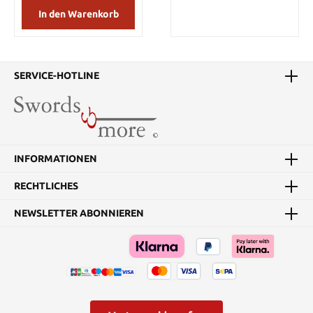
Details: Aus Edelstahl 4,4
21,59 cm lange Klinge
In den Warenkorb
cm lange Klinge
hat eine Blutrille und ein
Framelock Ultra-Glide-
geprägtes spartanisches
Technologie Tip-up-
Logo, damit Sie wissen,
Taschenclip
dass es echt ist. Der Griff
ist für einen bequemen,
SERVICE-HOTLINE
rutschfreien Griff mit
einer schwarzen Kordel
umwickelt und verfügt
über einen Knauf mit
offenem Ring. Der
Wurfdolch hat eine
INFORMATIONEN
Gesamtlänge von 37,46
cm und ist in einer
stabilen Nylon-
RECHTLICHES
Gürtelscheide mit dem
spartanischen Aufnäher
NEWSLETTER ABONNIEREN
untergebracht. Details:
Gesamtlänge: 37,46 cm
Klingenlänge: 21,59 cm
Klingenmaterial:
Edelstahl