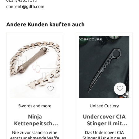
content@gdfb.com
Andere Kunden kauften auch
Swords and more
United Cutlery
Ninja
Undercover CIA
Kettenpeitsche
Stinger II mit
Professional
Scheide
Nie zuvor stand so eine
Das Undercover CIA
ernstzunehmende Waffe
Stinger II ist ein neues