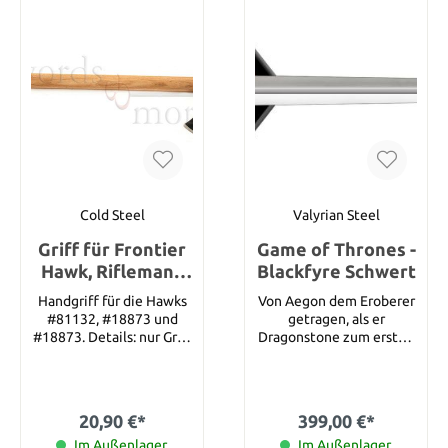
Schwert wird mit
Sicherheit den britischen
Schwerttest überstehen.
Die Scheide ist mit Leder
überzogen und mit
silbernen Elementen
verziert. Details:
Klingenlänge: 80,01 cm
Klingenstärke: 0,56 cm
Klingenmaterial: 1055
Karbon Stahl Grifflänge:
15,88 cm Gesamtlänge:
Cold Steel
Valyrian Steel
95,89 cm Gewicht: 1338 g
Griff für Frontier
Game of Thrones -
Scheide:
Leder-/Holzscheide mit
Hawk, Riflemans
Blackfyre Schwert
gebläuten
Hawk, Norse Hawk
Handgriff für die Hawks
Von Aegon dem Eroberer
Stahlbeschlägen
#81132, #18873 und
getragen, als er
#18873. Details: nur Griff
Dragonstone zum ersten
Länge: 55 cm
Mal verließ, um in die
Sieben Königreiche zu
gehen, war Blackfyre ein
Ahnenschwert seines
20,90 €*
399,00 €*
Hauses, das zu einem
Im Außenlager,
Symbol der Targaryen-
Im Außenlager,