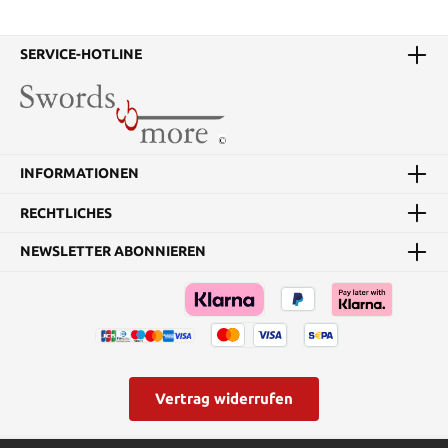
an - nicht geschliffen
Nylonschultergurt ist im
werden können echte
Lieferumfang enthalten.
Shinken oder historische
Details: Gesamtlänge: ca.
SERVICE-HOTLINE
Katana Sollten Sie ein
22,2 cm Klingenlänge: ca.
Messer oder anderen
10,2 cm Klingenmaterial:
Artikel der nicht Teil
AUS-6 Edelstahl
unseres Programms ist
Griffmaterial: geformt
schärfen lassen wollen, so
würden wir Sie bitten
zunächst eine Bestellung
INFORMATIONEN
über den Schleifservice
durchzuführen.
RECHTLICHES
Anschließend drucken
Sie die
NEWSLETTER ABONNIEREN
Bestellbestätigung aus
und versenden Ihr Messer
oder Schwert frei an die
folgende Adresse: Swords
and more GmbH Liebigstr.
2-20 22113 Hamburg
zusammen mit dem
Ausdruck Ihrer
Bestellbestätigung. Auf
Vertrag widerrufen
diese Art und Weise ist
sichergestellt, dass Ihrem