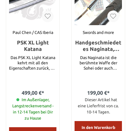
Klinge besteht aus
5160er temperiertem
Hartstahl, und ist über
die Kappe des Griffendes
gehämmert. Das Heft
selbst ist aus Holz in
braunes Leder gewickelt.
Paul Chen / CAS Iberia
Swords and more
Eine per Hand
PSK XL Light
Handgeschmiedet
angefertigte
Lederscheide mit
Katana
es Naginata,
Gürtelriemen ist
handgeschmiedet
Das PSK XL Light Katana
Das Naginata ist die
inklusive. Details:
e und gefaltete
kehrt mit all den
berühmte Waffe der
Klingenlänge: 30,80 cm
klinge
Eigenschaften zurück, die
Sohei oder auch
Klingenmaterial: 5160
es zu einem
Kampfmönche genannt.
Grifflänge: 13,02 cm
hervorragenden Katana
In der Hand eines
Griffmaterial: Hartholz
gemacht haben – jetzt
Trainierten war diese
Gesamtlänge: 43,82 cm
mit weiteren
Waffe sehr gefährlich.
Gewicht: 408,24 g
499,00 €*
199,00 €*
Verbesserungen. Im
Heute besitzt das
Scheide: Leder
Einklang mit unserem
Im Außenlager,
Naginata im Bereich
Dieser Artikel hat
Anspruch auf
Martial Arts eine große
Langstreckenversand -
eine Lieferfrist von ca.
Weiterentwicklung und
Bedeutung. Dieses
in 12-14 Tagen bei Dir
10-14 Tagen.
Innovation stammt das
Naginata kann für den
zu Hause
klare, präzise neue
Schnittest und das
Design der Montierungen
Training verwendet
In den Warenkorb